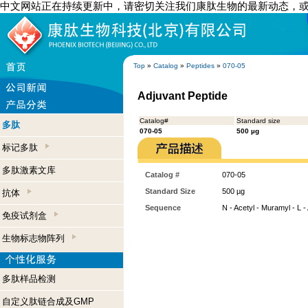
中文网站正在持续更新中，请密切关注我们康肽生物的最新动态，
Top
»
Catalog
»
Peptides
»
070-05
Adjuvant Peptide
Catalog#
Standard size
多肽
070-05
500 µg
标记多肽
多肽激素文库
Catalog #
070-05
Standard Size
500 µg
抗体
Sequence
N - Acetyl - Muramyl - L -
免疫试剂盒
生物标志物阵列
多肽样品检测
自定义肽链合成及GMP