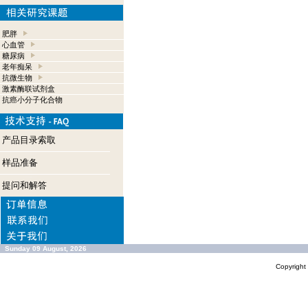
肥胖
心血管
糖尿病
老年痴呆
抗微生物
激素酶联试剂盒
抗癌小分子化合物
产品目录索取
样品准备
提问和解答
Sunday 09 August, 2026
Copyrigh