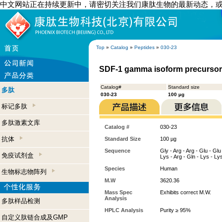
中文网站正在持续更新中，请密切关注我们康肽生物的最新动态，
Top
»
Catalog
»
Peptides
»
030-23
SDF-1 gamma isoform precursor
Catalog#
Standard size
多肽
030-23
100 µg
标记多肽
多肽激素文库
Catalog #
030-23
抗体
Standard Size
100 µg
Sequence
Gly - Arg - Arg - Glu - Glu 
免疫试剂盒
Lys - Arg - Gln - Lys - Lys
Species
Human
生物标志物阵列
M.W
3620.36
Mass Spec
Exhibits correct M.W.
Analysis
多肽样品检测
HPLC Analysis
Purity ≥ 95%
自定义肽链合成及GMP