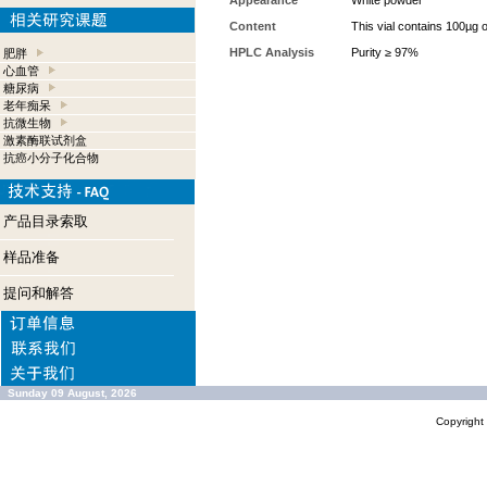
Appearance
White powder
Content
This vial contains 100µg 
HPLC Analysis
Purity ≥ 97%
肥胖
心血管
糖尿病
老年痴呆
抗微生物
激素酶联试剂盒
抗癌小分子化合物
产品目录索取
样品准备
提问和解答
Sunday 09 August, 2026
Copyrigh