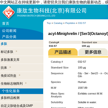
中文网站正在持续更新中，请密切关注我们康肽生物的最新动态，
Top
»
Catalog
»
Peptides
»
032-57
acyl-Minighrelin / [Ser3(Octanoyl
Catalog#
Standard size
多肽
032-57
100 µg
标记多肽
多肽激素文库
Catalog #
032-57
抗体
Standard Size
100 µg
Sequence
Gly - Ser - Ser(O - n - Oct
免疫试剂盒
Gln
Species
Human
生物标志物阵列
M.W
1597.89
Mass Spec
Exhibits correct M.W.
Analysis
多肽样品检测
Solubility
Soluble in water.
自定义肽链合成及GMP