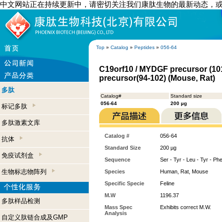
中文网站正在持续更新中，请密切关注我们康肽生物的最新动态，
Top
»
Catalog
»
Peptides
»
056-64
C19orf10 / MYDGF precursor (10
precursor(94-102) (Mouse, Rat)
多肽
Catalog#
Standard size
056-64
200 µg
标记多肽
多肽激素文库
Catalog #
056-64
抗体
Standard Size
200 µg
免疫试剂盒
Sequence
Ser - Tyr - Leu - Tyr - Ph
生物标志物阵列
Species
Human, Rat, Mouse
Specific Specie
Feline
M.W
1196.37
多肽样品检测
Mass Spec
Exhibits correct M.W.
Analysis
自定义肽链合成及GMP