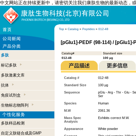
中文网站正在持续更新中，请密切关注我们康肽生物的最新动态，
Top
»
Catalog
»
Peptides
»
012-48
[pGlu1]-PEDF (98-114) / [pGlu1]
Catalog#
Standard size
多肽
012-48
100 µg
标记多肽
多肽激素文库
Catalog #
012-48
抗体
Standard Size
100 µg
Sequence
pGlu - Arg - Thr - Glu - Ser 
免疫试剂盒
Ser
Species
Human
生物标志物阵列
M.W
2061.36
Mass Spec
Exhibits correct M.W.
Analysis
多肽样品检测
Appearance
White powder
自定义肽链合成及GMP