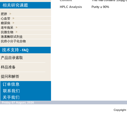
Content
This vial contains 100µg 
HPLC Analysis
Purity ≥ 90%
肥胖
心血管
糖尿病
老年痴呆
抗微生物
激素酶联试剂盒
抗癌小分子化合物
产品目录索取
样品准备
提问和解答
Friday 07 August, 2026
Copyrigh