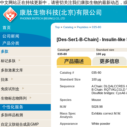
中文网站正在持续更新中，请密切关注我们康肽生物的最新动态，
Top
»
Catalog
»
Peptides
»
035-80
[Des-Ser1-B-Chain] - Insulin-like
Catalog#
Standard size
多肽
035-80
100 µg
标记多肽
多肽激素文库
Catalog #
035-80
抗体
Standard Size
100 µg
Sequence
A Chain: DLQALCCREG
免疫试剂盒
B Chain: RQTVKLCGLD
Disulfide bridges: Cys
生物标志物阵列
Species
Mouse
M.W
5028.98
Mass Spec
Exhibits correct M.W.
多肽样品检测
Analysis
Appearance
White powder
自定义肽链合成及GMP