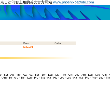
或点击访问右上角的英文官方网站
www.phoenixpeptide.com
Price
Order
$350.00
 - Ser - Ala - Thr - Ala - Ala - Ser - Ser - Leu - Gly - Pro - Gln - Leu - Arg - Leu - Cys - Gln - V
- Arg - Ile - Arg - Thr - Leu - Pro - Trp - Ala - His - Leu - Lys - Ala - Ala - Pro - Phe - Leu - Th