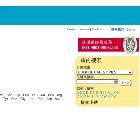
English Version
My Account
|
|
联系我们
|
China
分类搜索
关键字搜索
按字母搜索
A
B
C
D
E
F
G
H
I
J
K
L
M
N
al - Ser - Gly - Leu - Leu - Ala - Leu - Arg -
O
P
Q
R
S
T
U
V
W
X
Y
Z
r - Tyr - Phe - Gly - Leu - Phe - Gln - Val -