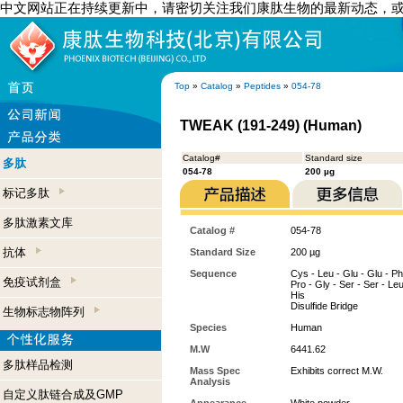
中文网站正在持续更新中，请密切关注我们康肽生物的最新动态，
Top
»
Catalog
»
Peptides
»
054-78
TWEAK (191-249) (Human)
Catalog#
Standard size
多肽
054-78
200 µg
标记多肽
多肽激素文库
Catalog #
054-78
抗体
Standard Size
200 µg
Sequence
Cys - Leu - Glu - Glu - Phe
免疫试剂盒
Pro - Gly - Ser - Ser - Leu 
His
Disulfide Bridge
生物标志物阵列
Species
Human
M.W
6441.62
多肽样品检测
Mass Spec
Exhibits correct M.W.
Analysis
自定义肽链合成及GMP