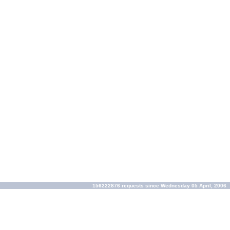
156222876 requests since Wednesday 05 April, 2006