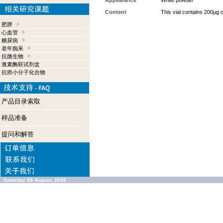
Appearance
White powder
Content
This vial contains 200µg 
肥胖
心血管
糖尿病
老年痴呆
抗微生物
激素酶联试剂盒
抗癌小分子化合物
产品目录索取
样品准备
提问和解答
Saturday 08 August, 2026