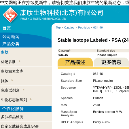
中文网站正在持续更新中，请密切关注我们康肽生物的最新动态，
Top
»
Catalog
»
Peptides
»
034-46
Stable Isotope Labeled - PSA (2
Catalog#
Standard size
多肽
034-46
Please Inquire
标记多肽
多肽激素文库
Catalog #
034-46
抗体
Standard Size
Please Inquire
Sequence
YTKVVHYR[ - 13C6, - 1
免疫试剂盒
IKDTI[ - 13C6, - 15N]VA
Species
Human
生物标志物阵列
M.W
2348
Mass Spec
Exhibits correct M.W.
Analysis
多肽样品检测
HPLC Analysis
Purity ≥90%
自定义肽链合成及GMP