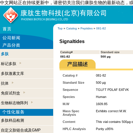
中文网站正在持续更新中，请密切关注我们康肽生物的最新动态，
Top
»
Catalog
»
Peptides
»
081-82
Signaltides
Catalog#
Standard size
多肽
081-82
500 µg
标记多肽
多肽激素文库
Catalog #
081-82
Standard Size
500 µg
抗体
Sequence
TGLFT PDLAF EATVK
免疫试剂盒
Species
Human
生物标志物阵列
M.W
1609.85
Mass Spec
Exhibits correct M.W.
Analysis
多肽样品检测
Content
This vial contains 500µg 
HPLC Analysis
Purity ≥95%
自定义肽链合成及GMP