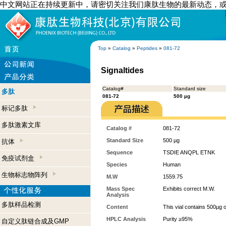
中文网站正在持续更新中，请密切关注我们康肽生物的最新动态，
Top
»
Catalog
»
Peptides
»
081-72
Signaltides
Catalog#
Standard size
多肽
081-72
500 µg
标记多肽
多肽激素文库
Catalog #
081-72
Standard Size
500 µg
抗体
Sequence
TSDIE ANQPL ETNK
免疫试剂盒
Species
Human
生物标志物阵列
M.W
1559.75
Mass Spec
Exhibits correct M.W.
Analysis
多肽样品检测
Content
This vial contains 500µg 
HPLC Analysis
Purity ≥95%
自定义肽链合成及GMP