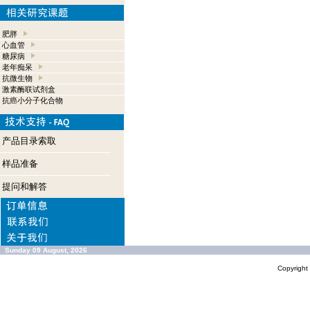
肥胖
心血管
糖尿病
老年痴呆
抗微生物
激素酶联试剂盒
抗癌小分子化合物
产品目录索取
样品准备
提问和解答
Sunday 09 August, 2026
Copyrigh