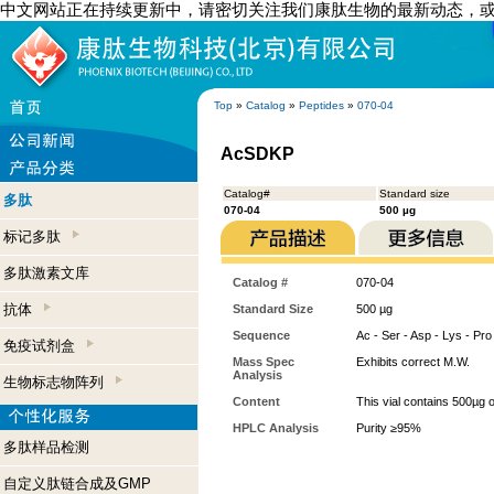
中文网站正在持续更新中，请密切关注我们康肽生物的最新动态，
Top
»
Catalog
»
Peptides
»
070-04
AcSDKP
Catalog#
Standard size
多肽
070-04
500 µg
标记多肽
多肽激素文库
Catalog #
070-04
抗体
Standard Size
500 µg
Sequence
Ac - Ser - Asp - Lys - Pro
免疫试剂盒
Mass Spec
Exhibits correct M.W.
Analysis
生物标志物阵列
Content
This vial contains 500µg 
HPLC Analysis
Purity ≥95%
多肽样品检测
自定义肽链合成及GMP