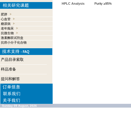
HPLC Analysis
Purity ≥95%
肥胖
心血管
糖尿病
老年痴呆
抗微生物
激素酶联试剂盒
抗癌小分子化合物
产品目录索取
样品准备
提问和解答
Sunday 09 August, 2026