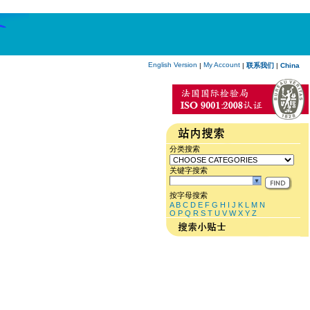
English Version
My Account
|
|
联系我们
|
China
分类搜索
关键字搜索
按字母搜索
A
B
C
D
E
F
G
H
I
J
K
L
M
N
O
P
Q
R
S
T
U
V
W
X
Y
Z