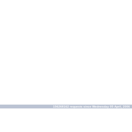
156268162 requests since Wednesday 05 April, 2006