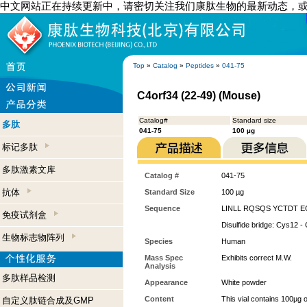
中文网站正在持续更新中，请密切关注我们康肽生物的最新动态，
Top
»
Catalog
»
Peptides
»
041-75
C4orf34 (22-49) (Mouse)
Catalog#
Standard size
多肽
041-75
100 µg
标记多肽
多肽激素文库
Catalog #
041-75
抗体
Standard Size
100 µg
Sequence
LINLL RQSQS YCTDT E
免疫试剂盒
Disulfide bridge: Cys12 -
生物标志物阵列
Species
Human
Mass Spec
Exhibits correct M.W.
Analysis
多肽样品检测
Appearance
White powder
Content
This vial contains 100µg 
自定义肽链合成及GMP