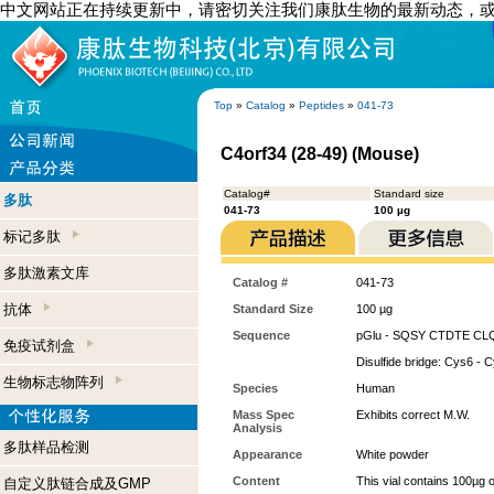
中文网站正在持续更新中，请密切关注我们康肽生物的最新动态，
Top
»
Catalog
»
Peptides
»
041-73
C4orf34 (28-49) (Mouse)
Catalog#
Standard size
多肽
041-73
100 µg
标记多肽
多肽激素文库
Catalog #
041-73
抗体
Standard Size
100 µg
Sequence
pGlu - SQSY CTDTE C
免疫试剂盒
Disulfide bridge: Cys6 - 
生物标志物阵列
Species
Human
Mass Spec
Exhibits correct M.W.
Analysis
多肽样品检测
Appearance
White powder
Content
This vial contains 100µg 
自定义肽链合成及GMP