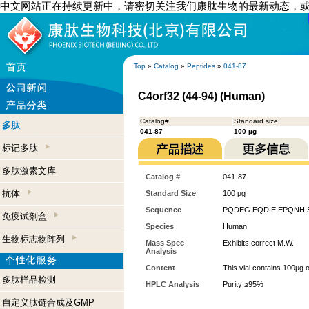
中文网站正在持续更新中，请密切关注我们康肽生物的最新动态，
Top
»
Catalog
»
Peptides
»
041-87
C4orf32 (44-94) (Human)
Catalog#
Standard size
多肽
041-87
100 µg
标记多肽
多肽激素文库
Catalog #
041-87
抗体
Standard Size
100 µg
Sequence
PQDEG EQDIE EPQNH 
免疫试剂盒
Species
Human
生物标志物阵列
Mass Spec
Exhibits correct M.W.
Analysis
Content
This vial contains 100µg 
多肽样品检测
HPLC Analysis
Purity ≥95%
自定义肽链合成及GMP