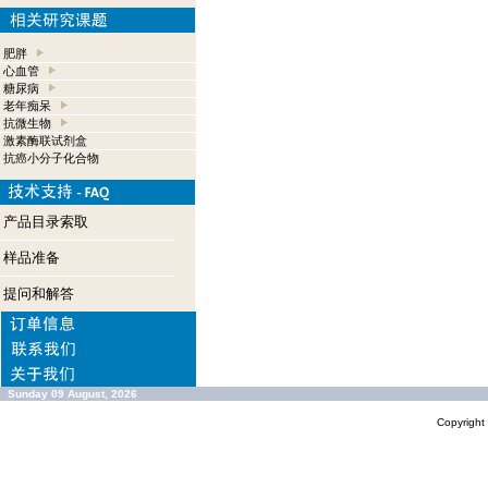
肥胖
心血管
糖尿病
老年痴呆
抗微生物
激素酶联试剂盒
抗癌小分子化合物
产品目录索取
样品准备
提问和解答
Sunday 09 August, 2026
Copyrigh