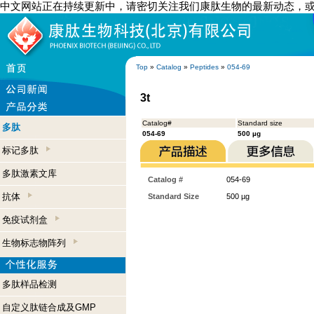
中文网站正在持续更新中，请密切关注我们康肽生物的最新动态，
Top
»
Catalog
»
Peptides
»
054-69
3t
Catalog#
Standard size
多肽
054-69
500 µg
标记多肽
多肽激素文库
Catalog #
054-69
抗体
Standard Size
500 µg
免疫试剂盒
生物标志物阵列
多肽样品检测
自定义肽链合成及GMP