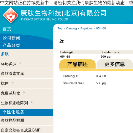
中文网站正在持续更新中，请密切关注我们康肽生物的最新动态，
Top
»
Catalog
»
Peptides
»
054-68
2t
Catalog#
Standard size
多肽
054-68
500 µg
标记多肽
多肽激素文库
Catalog #
054-68
抗体
Standard Size
500 µg
免疫试剂盒
生物标志物阵列
多肽样品检测
自定义肽链合成及GMP