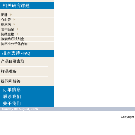
肥胖
心血管
糖尿病
老年痴呆
抗微生物
激素酶联试剂盒
抗癌小分子化合物
产品目录索取
样品准备
提问和解答
Sunday 09 August, 2026
Copyrigh