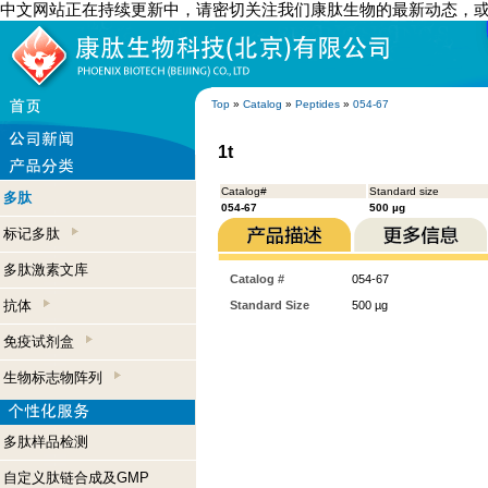
中文网站正在持续更新中，请密切关注我们康肽生物的最新动态，
Top
»
Catalog
»
Peptides
»
054-67
1t
Catalog#
Standard size
多肽
054-67
500 µg
标记多肽
多肽激素文库
Catalog #
054-67
抗体
Standard Size
500 µg
免疫试剂盒
生物标志物阵列
多肽样品检测
自定义肽链合成及GMP