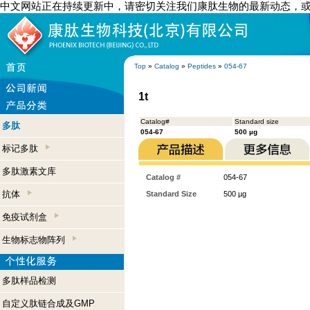
中文网站正在持续更新中，请密切关注我们康肽生物的最新动态，
Top
»
Catalog
»
Peptides
»
054-67
1t
Catalog#
Standard size
多肽
054-67
500 µg
标记多肽
多肽激素文库
Catalog #
054-67
抗体
Standard Size
500 µg
免疫试剂盒
生物标志物阵列
多肽样品检测
自定义肽链合成及GMP