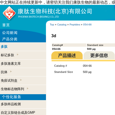
中文网站正在持续更新中，请密切关注我们康肽生物的最新动态，
Top
»
Catalog
»
Peptides
»
054-66
3d
Catalog#
Standard size
多肽
054-66
500 µg
标记多肽
多肽激素文库
Catalog #
054-66
抗体
Standard Size
500 µg
免疫试剂盒
生物标志物阵列
多肽样品检测
自定义肽链合成及GMP