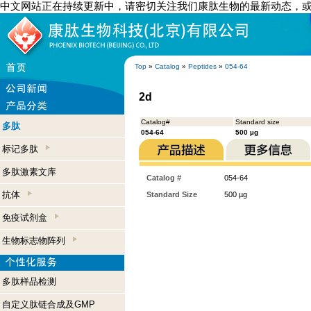
中文网站正在持续更新中，请密切关注我们康肽生物的最新动态，
Top
»
Catalog
»
Peptides
»
054-64
2d
Catalog#
Standard size
多肽
054-64
500 µg
标记多肽
多肽激素文库
Catalog #
054-64
抗体
Standard Size
500 µg
免疫试剂盒
生物标志物阵列
多肽样品检测
自定义肽链合成及GMP