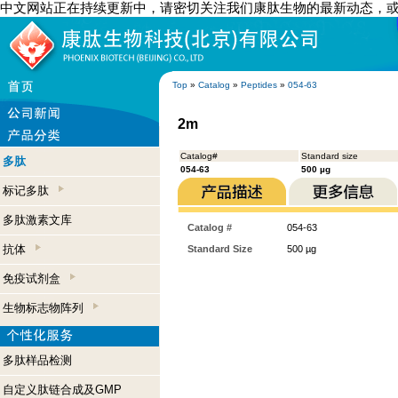
中文网站正在持续更新中，请密切关注我们康肽生物的最新动态，
Top
»
Catalog
»
Peptides
»
054-63
2m
Catalog#
Standard size
多肽
054-63
500 µg
标记多肽
多肽激素文库
Catalog #
054-63
抗体
Standard Size
500 µg
免疫试剂盒
生物标志物阵列
多肽样品检测
自定义肽链合成及GMP