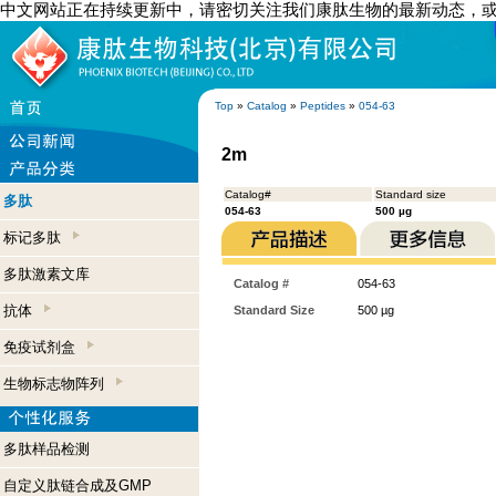
中文网站正在持续更新中，请密切关注我们康肽生物的最新动态，
Top
»
Catalog
»
Peptides
»
054-63
2m
Catalog#
Standard size
多肽
054-63
500 µg
标记多肽
多肽激素文库
Catalog #
054-63
抗体
Standard Size
500 µg
免疫试剂盒
生物标志物阵列
多肽样品检测
自定义肽链合成及GMP