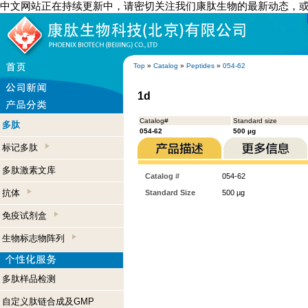
中文网站正在持续更新中，请密切关注我们康肽生物的最新动态，
Top
»
Catalog
»
Peptides
»
054-62
1d
Catalog#
Standard size
多肽
054-62
500 µg
标记多肽
多肽激素文库
Catalog #
054-62
抗体
Standard Size
500 µg
免疫试剂盒
生物标志物阵列
多肽样品检测
自定义肽链合成及GMP