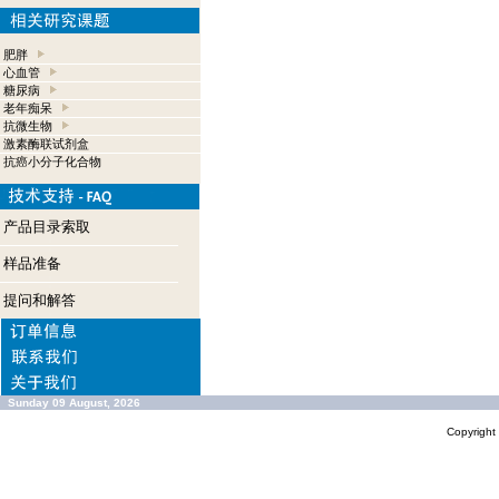
肥胖
心血管
糖尿病
老年痴呆
抗微生物
激素酶联试剂盒
抗癌小分子化合物
产品目录索取
样品准备
提问和解答
Sunday 09 August, 2026
Copyrigh