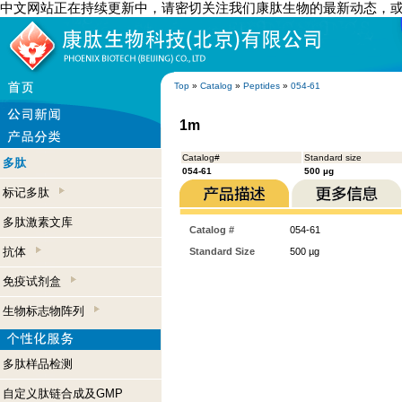
中文网站正在持续更新中，请密切关注我们康肽生物的最新动态，
Top
»
Catalog
»
Peptides
»
054-61
1m
Catalog#
Standard size
多肽
054-61
500 µg
标记多肽
多肽激素文库
Catalog #
054-61
抗体
Standard Size
500 µg
免疫试剂盒
生物标志物阵列
多肽样品检测
自定义肽链合成及GMP