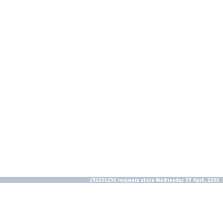
156206296 requests since Wednesday 05 April, 2006