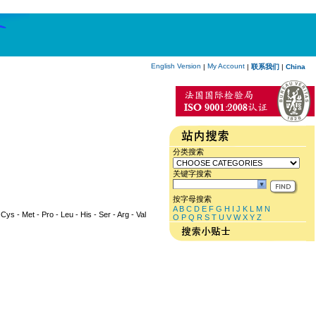
English Version
My Account
|
|
联系我们
|
China
分类搜索
关键字搜索
按字母搜索
A
B
C
D
E
F
G
H
I
J
K
L
M
N
 Cys - Met - Pro - Leu - His - Ser - Arg - Val
O
P
Q
R
S
T
U
V
W
X
Y
Z