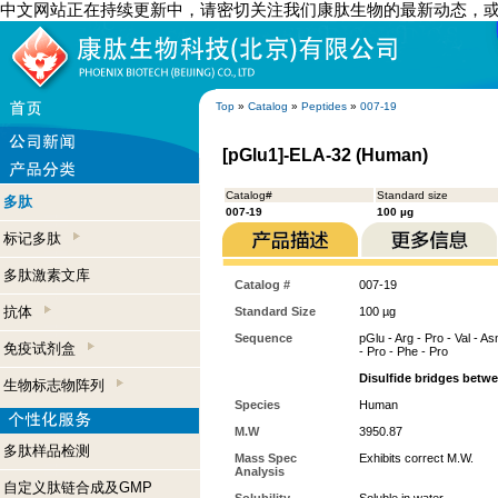
中文网站正在持续更新中，请密切关注我们康肽生物的最新动态，
Top
»
Catalog
»
Peptides
»
007-19
[pGlu1]-ELA-32 (Human)
Catalog#
Standard size
多肽
007-19
100 µg
标记多肽
多肽激素文库
Catalog #
007-19
抗体
Standard Size
100 µg
Sequence
pGlu - Arg - Pro - Val - As
免疫试剂盒
- Pro - Phe - Pro
Disulfide bridges betw
生物标志物阵列
Species
Human
M.W
3950.87
多肽样品检测
Mass Spec
Exhibits correct M.W.
Analysis
自定义肽链合成及GMP