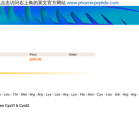
或点击访问右上角的英文官方网站
www.phoenixpeptide.com
Price
Order
$250.00
n - Leu - Thr - Met - Arg - Arg - Lys - Leu - Arg - Lys - His - Asn - Cys - Leu - Gln - Arg - Arg -
een Cys17 & Cys22