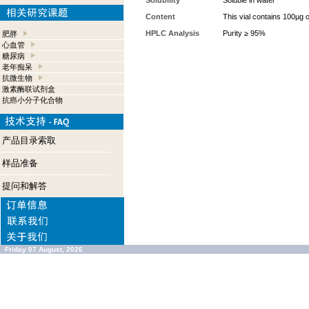
Solubility
Soluble in water
Content
This vial contains 100µg 
HPLC Analysis
Purity ≥ 95%
肥胖
心血管
糖尿病
老年痴呆
抗微生物
激素酶联试剂盒
抗癌小分子化合物
产品目录索取
样品准备
提问和解答
Friday 07 August, 2026