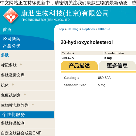
中文网站正在持续更新中，请密切关注我们康肽生物的最新动态，
Top
»
Catalog
»
Peptides
»
080-62A
20-hydroxycholesterol
Catalog#
Standard size
多肽
080-62A
5 mg
标记多肽
多肽激素文库
Catalog #
080-62A
抗体
Standard Size
5 mg
免疫试剂盒
生物标志物阵列
多肽样品检测
自定义肽链合成及GMP