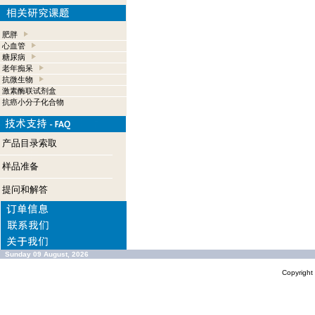
肥胖
心血管
糖尿病
老年痴呆
抗微生物
激素酶联试剂盒
抗癌小分子化合物
产品目录索取
样品准备
提问和解答
Sunday 09 August, 2026
Copyrigh