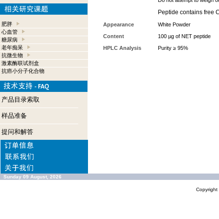
Do not attempt to weigh o
Peptide contains free 
肥胖
Appearance
White Powder
心血管
Content
100 µg of NET peptide
糖尿病
老年痴呆
HPLC Analysis
Purity ≥ 95%
抗微生物
激素酶联试剂盒
抗癌小分子化合物
产品目录索取
样品准备
提问和解答
Sunday 09 August, 2026
Copyrigh