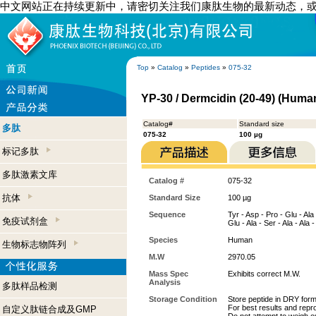
中文网站正在持续更新中，请密切关注我们康肽生物的最新动态，
Top
»
Catalog
»
Peptides
»
075-32
YP-30 / Dermcidin (20-49) (Huma
Catalog#
Standard size
多肽
075-32
100 µg
标记多肽
多肽激素文库
Catalog #
075-32
抗体
Standard Size
100 µg
Sequence
Tyr - Asp - Pro - Glu - Ala 
免疫试剂盒
Glu - Ala - Ser - Ala - Ala 
Species
Human
生物标志物阵列
M.W
2970.05
Mass Spec
Exhibits correct M.W.
Analysis
多肽样品检测
Storage Condition
Store peptide in DRY form
For best results and repro
自定义肽链合成及GMP