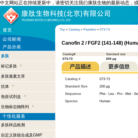
中文网站正在持续更新中，请密切关注我们康肽生物的最新动态，
Top
»
Catalog
»
Peptides
»
073-73
Canofin 2 / FGF2 (141-148) (Hum
Catalog#
Standard size
多肽
073-73
200 µg
标记多肽
多肽激素文库
Catalog #
073-73
抗体
Standard Size
200 µg
Sequence
Phe - Leu - Pro - Met - Ser
免疫试剂盒
Species
Human
生物标志物阵列
多肽样品检测
自定义肽链合成及GMP