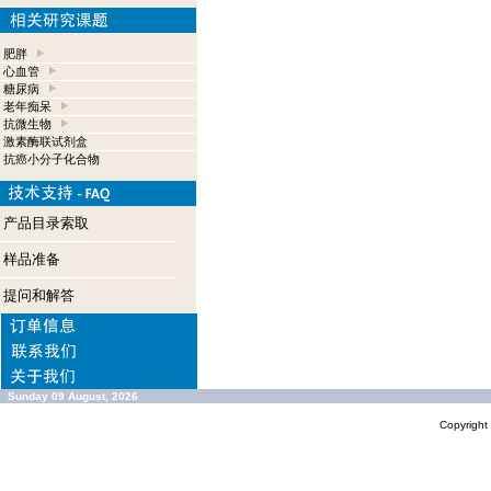
肥胖
心血管
糖尿病
老年痴呆
抗微生物
激素酶联试剂盒
抗癌小分子化合物
产品目录索取
样品准备
提问和解答
Sunday 09 August, 2026
Copyrigh