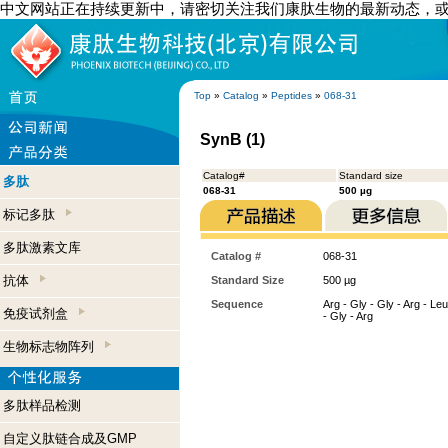
中文网站正在持续更新中，请密切关注我们康肽生物的最新动态，
Top
»
Catalog
»
Peptides
»
068-31
SynB (1)
Catalog#
Standard size
多肽
068-31
500 µg
标记多肽
多肽激素文库
Catalog #
068-31
抗体
Standard Size
500 µg
Sequence
Arg - Gly - Gly - Arg - Leu
免疫试剂盒
- Gly - Arg
生物标志物阵列
多肽样品检测
自定义肽链合成及GMP