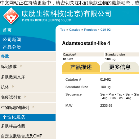
中文网站正在持续更新中，请密切关注我们康肽生物的最新动态，
Top
»
Catalog
»
Peptides
»
019-92
Adamtsostatin-like 4
Catalog#
Standard size
多肽
019-92
100 µg
标记多肽
多肽激素文库
Catalog #
019-92
抗体
Standard Size
100 µg
Sequence
Ser - Pro - Trp - Ser - Gln
免疫试剂盒
- Arg - Gln - Val - Arg
M.W
2333.65
生物标志物阵列
多肽样品检测
自定义肽链合成及GMP