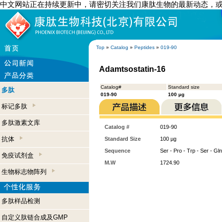
中文网站正在持续更新中，请密切关注我们康肽生物的最新动态，
Top
»
Catalog
»
Peptides
»
019-90
Adamtsostatin-16
Catalog#
Standard size
多肽
019-90
100 µg
标记多肽
多肽激素文库
Catalog #
019-90
抗体
Standard Size
100 µg
Sequence
Ser - Pro - Trp - Ser - Gln
免疫试剂盒
M.W
1724.90
生物标志物阵列
多肽样品检测
自定义肽链合成及GMP