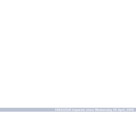
156212118 requests since Wednesday 05 April, 2006