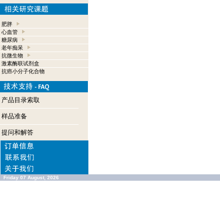
肥胖
心血管
糖尿病
老年痴呆
抗微生物
激素酶联试剂盒
抗癌小分子化合物
产品目录索取
样品准备
提问和解答
Friday 07 August, 2026