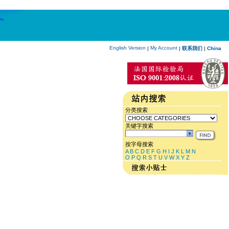
English Version
My Account
|
|
联系我们
|
China
分类搜索
关键字搜索
按字母搜索
A
B
C
D
E
F
G
H
I
J
K
L
M
N
O
P
Q
R
S
T
U
V
W
X
Y
Z