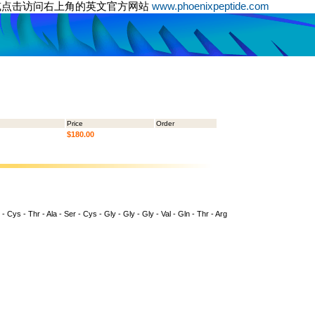
或点击访问右上角的英文官方网站
www.phoenixpeptide.com
Price
Order
$180.00
 - Cys - Thr - Ala - Ser - Cys - Gly - Gly - Gly - Val - Gln - Thr - Arg