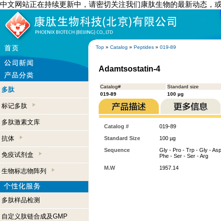
中文网站正在持续更新中，请密切关注我们康肽生物的最新动态，
Top
»
Catalog
»
Peptides
»
019-89
Adamtsostatin-4
Catalog#
Standard size
多肽
019-89
100 µg
标记多肽
多肽激素文库
Catalog #
019-89
抗体
Standard Size
100 µg
Sequence
Gly - Pro - Trp - Gly - Asp
免疫试剂盒
Phe - Ser - Ser - Arg
M.W
1957.14
生物标志物阵列
多肽样品检测
自定义肽链合成及GMP