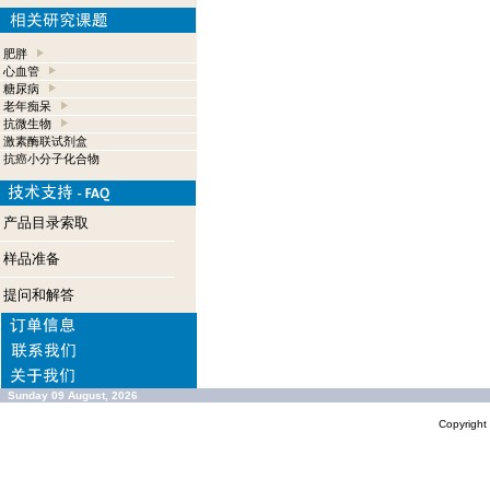
肥胖
心血管
糖尿病
老年痴呆
抗微生物
激素酶联试剂盒
抗癌小分子化合物
产品目录索取
样品准备
提问和解答
Sunday 09 August, 2026
Copyrigh