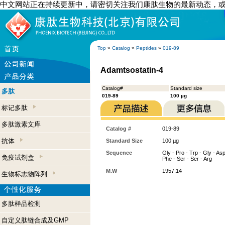
中文网站正在持续更新中，请密切关注我们康肽生物的最新动态，
Top
»
Catalog
»
Peptides
»
019-89
Adamtsostatin-4
Catalog#
Standard size
多肽
019-89
100 µg
标记多肽
多肽激素文库
Catalog #
019-89
抗体
Standard Size
100 µg
Sequence
Gly - Pro - Trp - Gly - Asp
免疫试剂盒
Phe - Ser - Ser - Arg
M.W
1957.14
生物标志物阵列
多肽样品检测
自定义肽链合成及GMP