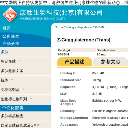
中文网站正在持续更新中，请密切关注我们康肽生物的最新动态，
Top
»
Catalog
»
Peptides
»
050-54B
Z-Guggulsterone (Trans)
Catalog#
Standard size
多肽
050-54B
10 mg
标记多肽
多肽激素文库
Catalog #
050-54B
抗体
Standard Size
10 mg
Sequence
4,17(20) - (Trans) - Pre
免疫试剂盒
M.W
312.45
生物标志物阵列
Mass Spec
Exhibits correct M.W.
Analysis
Solubility
Soluble in organic solven
多肽样品检测
Storage Condition
Store with desiccant and r
Appearance
Yellowish crystalline pow
自定义肽链合成及GMP