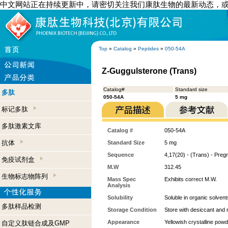
中文网站正在持续更新中，请密切关注我们康肽生物的最新动态，
Top
»
Catalog
»
Peptides
»
050-54A
Z-Guggulsterone (Trans)
Catalog#
Standard size
多肽
050-54A
5 mg
标记多肽
多肽激素文库
Catalog #
050-54A
抗体
Standard Size
5 mg
Sequence
4,17(20) - (Trans) - Pre
免疫试剂盒
M.W
312.45
生物标志物阵列
Mass Spec
Exhibits correct M.W.
Analysis
Solubility
Soluble in organic solven
多肽样品检测
Storage Condition
Store with desiccant and r
Appearance
Yellowish crystalline pow
自定义肽链合成及GMP