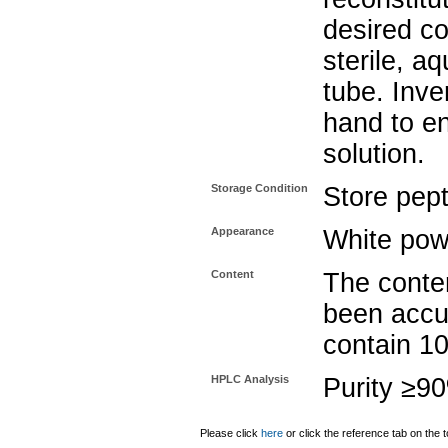
desired co
sterile, a
tube. Inve
hand to e
solution.
Storage Condition
Store pept
Appearance
White pow
Content
The conten
been accu
contain 1
HPLC Analysis
Purity ≥9
Please click
here
or click the reference tab on the t