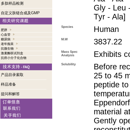
多肽样品检测
Gly - Leu -
自定义肽链合成及GMP
Tyr - Ala]
Species
Human
肥胖
心血管
糖尿病
M.W
3837.22
老年痴呆
抗微生物
Mass Spec
Exhibits c
激素酶联试剂盒
Analysis
抗癌小分子化合物
Solubility
Before rec
25 to 45 m
产品目录索取
peptide to
样品准备
temperatur
提问和解答
Eppendorf 
material a
Gently op
reconstitu