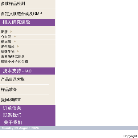
多肽样品检测
自定义肽链合成及GMP
肥胖
心血管
糖尿病
老年痴呆
抗微生物
激素酶联试剂盒
抗癌小分子化合物
产品目录索取
样品准备
提问和解答
Sunday 09 August, 2026
Copyrigh