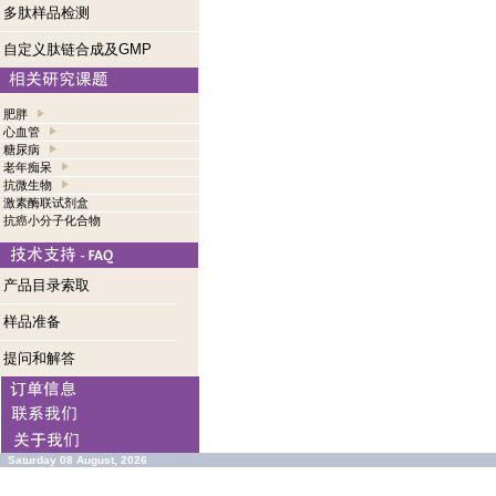
多肽样品检测
自定义肽链合成及GMP
肥胖
心血管
糖尿病
老年痴呆
抗微生物
激素酶联试剂盒
抗癌小分子化合物
产品目录索取
样品准备
提问和解答
Saturday 08 August, 2026