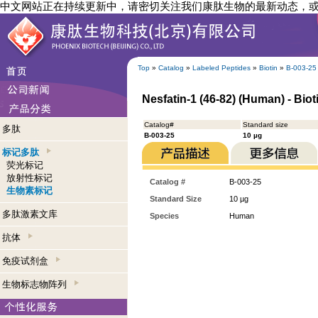
中文网站正在持续更新中，请密切关注我们康肽生物的最新动态，
Top
»
Catalog
»
Labeled Peptides
»
Biotin
»
B-003-25
Nesfatin-1 (46-82) (Human) - Bio
Catalog#
Standard size
多肽
B-003-25
10 µg
标记多肽
荧光标记
放射性标记
Catalog #
B-003-25
生物素标记
Standard Size
10 µg
多肽激素文库
Species
Human
抗体
免疫试剂盒
生物标志物阵列