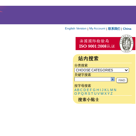
English Version
My Account
|
|
联系我们
|
China
分类搜索
关键字搜索
按字母搜索
A
B
C
D
E
F
G
H
I
J
K
L
M
N
O
P
Q
R
S
T
U
V
W
X
Y
Z