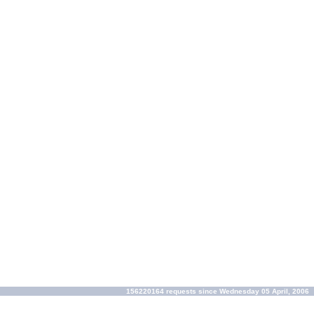
156220164 requests since Wednesday 05 April, 2006