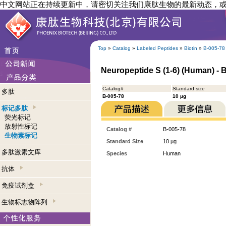
中文网站正在持续更新中，请密切关注我们康肽生物的最新动态，
Top
»
Catalog
»
Labeled Peptides
»
Biotin
»
B-005-78
Neuropeptide S (1-6) (Human) - B
Catalog#
Standard size
多肽
B-005-78
10 µg
标记多肽
荧光标记
放射性标记
Catalog #
B-005-78
生物素标记
Standard Size
10 µg
多肽激素文库
Species
Human
抗体
免疫试剂盒
生物标志物阵列