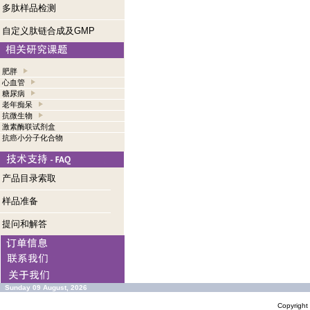
多肽样品检测
自定义肽链合成及GMP
肥胖
心血管
糖尿病
老年痴呆
抗微生物
激素酶联试剂盒
抗癌小分子化合物
产品目录索取
样品准备
提问和解答
Sunday 09 August, 2026
Copyrigh