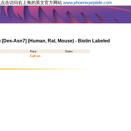
或点击访问右上角的英文官方网站
www.phoenixpeptide.com
 [Des-Asn7] (Human, Rat, Mouse) - Biotin Labeled
Price
Order
Call us