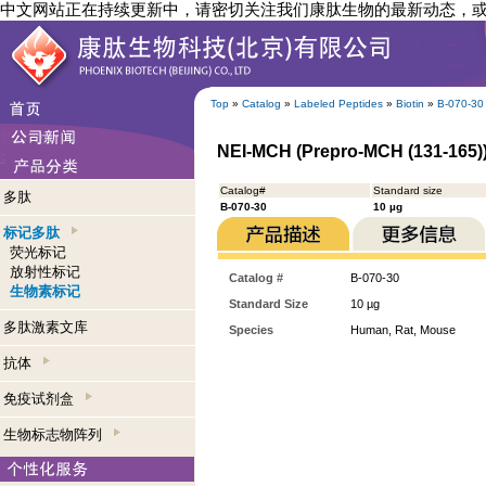
中文网站正在持续更新中，请密切关注我们康肽生物的最新动态，
Top
»
Catalog
»
Labeled Peptides
»
Biotin
»
B-070-30
NEI-MCH (Prepro-MCH (131-165))
Catalog#
Standard size
多肽
B-070-30
10 µg
标记多肽
荧光标记
放射性标记
Catalog #
B-070-30
生物素标记
Standard Size
10 µg
多肽激素文库
Species
Human, Rat, Mouse
抗体
免疫试剂盒
生物标志物阵列