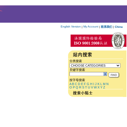
English Version
My Account
|
|
联系我们
|
China
分类搜索
关键字搜索
按字母搜索
A
B
C
D
E
F
G
H
I
J
K
L
M
N
O
P
Q
R
S
T
U
V
W
X
Y
Z