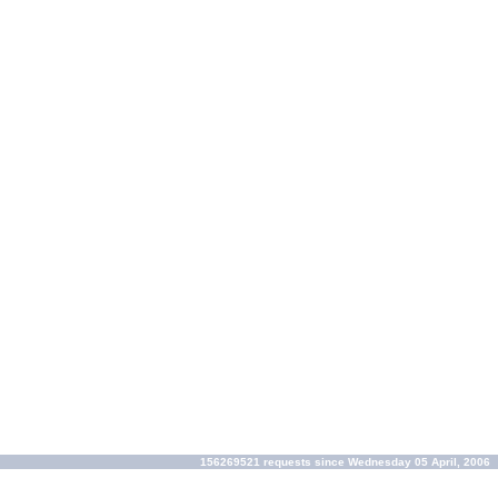
156269521 requests since Wednesday 05 April, 2006