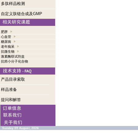
多肽样品检测
自定义肽链合成及GMP
肥胖
心血管
糖尿病
老年痴呆
抗微生物
激素酶联试剂盒
抗癌小分子化合物
产品目录索取
样品准备
提问和解答
Sunday 09 August, 2026