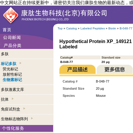
中文网站正在持续更新中，请密切关注我们康肽生物的最新动态，
Top
»
Catalog
»
Labeled Peptides
»
Biotin
»
B-048-77
Hypothetical Protein XP_149121 (
Labeled
多肽
Catalog#
Standard size
B-048-77
20 µg
标记多肽
荧光标记
放射性标记
生物素标记
Catalog #
B-048-77
Standard Size
20 µg
多肽激素文库
Species
Mouse
抗体
免疫试剂盒
生物标志物阵列