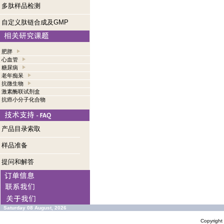
多肽样品检测
自定义肽链合成及GMP
肥胖
心血管
糖尿病
老年痴呆
抗微生物
激素酶联试剂盒
抗癌小分子化合物
产品目录索取
样品准备
提问和解答
Saturday 08 August, 2026
Copyrigh