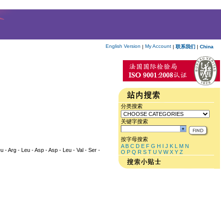
English Version
My Account
|
|
联系我们
|
China
分类搜索
关键字搜索
按字母搜索
A
B
C
D
E
F
G
H
I
J
K
L
M
N
eu - Arg - Leu - Asp - Asp - Leu - Val - Ser -
O
P
Q
R
S
T
U
V
W
X
Y
Z