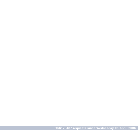
156178487 requests since Wednesday 05 April, 2006