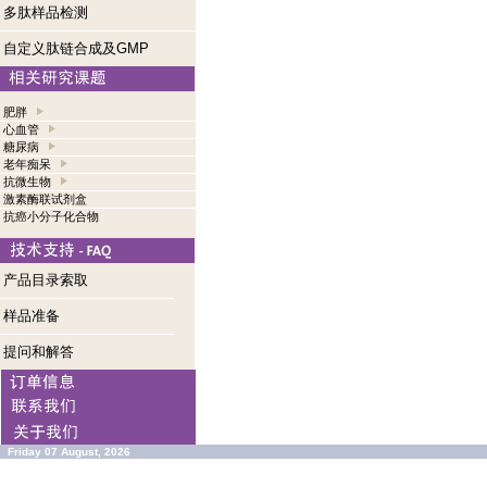
多肽样品检测
自定义肽链合成及GMP
肥胖
心血管
糖尿病
老年痴呆
抗微生物
激素酶联试剂盒
抗癌小分子化合物
产品目录索取
样品准备
提问和解答
Friday 07 August, 2026