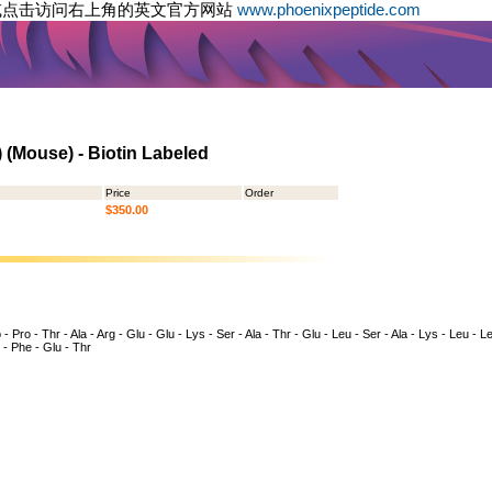
或点击访问右上角的英文官方网站
www.phoenixpeptide.com
) (Mouse) - Biotin Labeled
Price
Order
$350.00
 - Pro - Thr - Ala - Arg - Glu - Glu - Lys - Ser - Ala - Thr - Glu - Leu - Ser - Ala - Lys - Leu - L
 - Phe - Glu - Thr