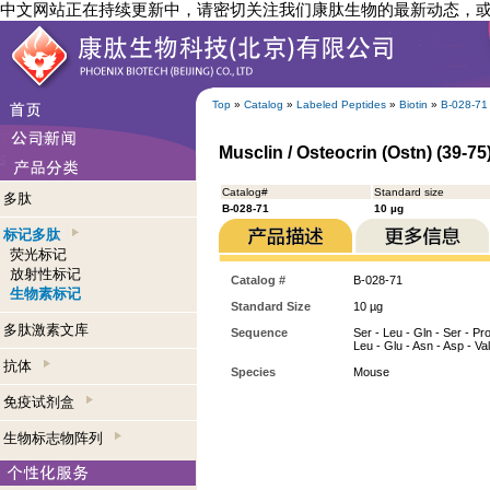
中文网站正在持续更新中，请密切关注我们康肽生物的最新动态，
Top
»
Catalog
»
Labeled Peptides
»
Biotin
»
B-028-71
Musclin / Osteocrin (Ostn) (39-75
Catalog#
Standard size
多肽
B-028-71
10 µg
标记多肽
荧光标记
放射性标记
Catalog #
B-028-71
生物素标记
Standard Size
10 µg
多肽激素文库
Sequence
Ser - Leu - Gln - Ser - Pro
Leu - Glu - Asn - Asp - Val
抗体
Species
Mouse
免疫试剂盒
生物标志物阵列