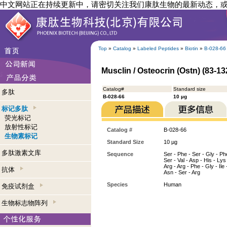
中文网站正在持续更新中，请密切关注我们康肽生物的最新动态，
Top
»
Catalog
»
Labeled Peptides
»
Biotin
»
B-028-66
Musclin / Osteocrin (Ostn) (83-1
Catalog#
Standard size
多肽
B-028-66
10 µg
标记多肽
荧光标记
放射性标记
Catalog #
B-028-66
生物素标记
Standard Size
10 µg
多肽激素文库
Sequence
Ser - Phe - Ser - Gly - Phe
Ser - Val - Asp - His - Lys 
Arg - Arg - Phe - Gly - Ile 
抗体
Asn - Ser - Arg
Species
Human
免疫试剂盒
生物标志物阵列