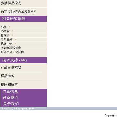
多肽样品检测
自定义肽链合成及GMP
肥胖
心血管
糖尿病
老年痴呆
抗微生物
激素酶联试剂盒
抗癌小分子化合物
产品目录索取
样品准备
提问和解答
Saturday 08 August, 2026
Copyrigh