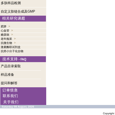
多肽样品检测
自定义肽链合成及GMP
肥胖
心血管
糖尿病
老年痴呆
抗微生物
激素酶联试剂盒
抗癌小分子化合物
产品目录索取
样品准备
提问和解答
Saturday 08 August, 2026
Copyrigh