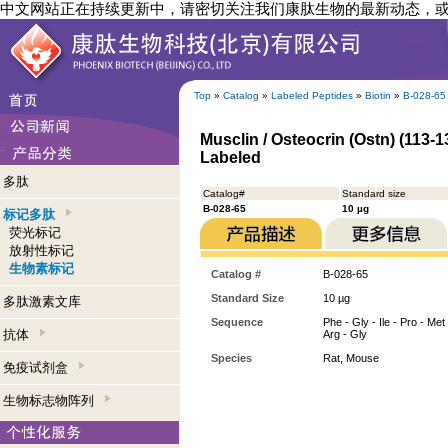
中文网站正在持续更新中，请密切关注我们康肽生物的最新动态，
Top
»
Catalog
»
Labeled Peptides
»
Biotin
»
B-028-65
Musclin / Osteocrin (Ostn) (113-13
Labeled
多肽
Catalog#
Standard size
B-028-65
10 µg
标记多肽
荧光标记
放射性标记
生物素标记
Catalog #
B-028-65
Standard Size
10 µg
多肽激素文库
Sequence
Phe - Gly - Ile - Pro - Met 
抗体
Arg - Gly
Species
Rat, Mouse
免疫试剂盒
生物标志物阵列