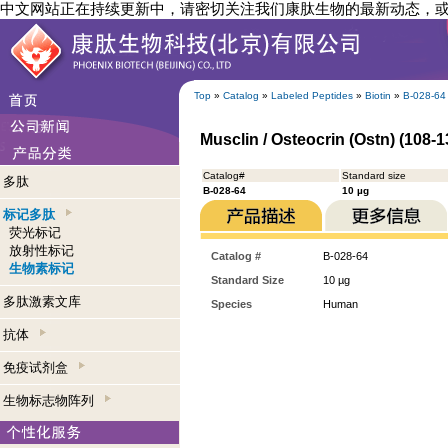
中文网站正在持续更新中，请密切关注我们康肽生物的最新动态，
Top
»
Catalog
»
Labeled Peptides
»
Biotin
»
B-028-64
Musclin / Osteocrin (Ostn) (108-
Catalog#
Standard size
多肽
B-028-64
10 µg
标记多肽
荧光标记
放射性标记
Catalog #
B-028-64
生物素标记
Standard Size
10 µg
多肽激素文库
Species
Human
抗体
免疫试剂盒
生物标志物阵列