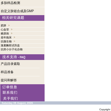
多肽样品检测
自定义肽链合成及GMP
肥胖
心血管
糖尿病
老年痴呆
抗微生物
激素酶联试剂盒
抗癌小分子化合物
产品目录索取
样品准备
提问和解答
Saturday 08 August, 2026
Copyrigh