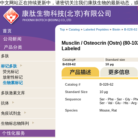
中文网站正在持续更新中，请密切关注我们康肽生物的最新动态，
Top
»
Catalog
»
Labeled Peptides
»
Biotin
»
B-028-62
Musclin / Osteocrin (Ostn) (80-102
Labeled
多肽
Catalog#
Standard size
B-028-62
10 µg
标记多肽
荧光标记
放射性标记
生物素标记
Catalog #
B-028-62
Standard Size
10 µg
多肽激素文库
Sequence
Ser - Phe - Ser - Gly - Phe
抗体
Ser - Val - Glu - His - Arg
Species
Mouse, Rat
免疫试剂盒
生物标志物阵列