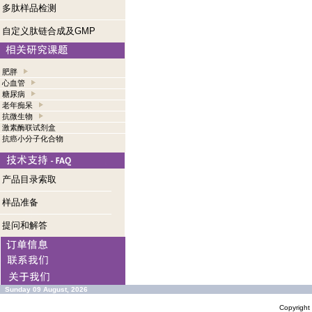
多肽样品检测
自定义肽链合成及GMP
肥胖
心血管
糖尿病
老年痴呆
抗微生物
激素酶联试剂盒
抗癌小分子化合物
产品目录索取
样品准备
提问和解答
Sunday 09 August, 2026
Copyrigh