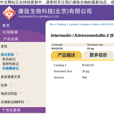
中文网站正在持续更新中，请密切关注我们康肽生物的最新动态，
Top
»
Catalog
»
Labeled Peptides
»
Biotin
»
B-010-53
Intermedin / Adrenomedullin-2 (8-
Catalog#
Standard size
多肽
B-010-53
20 µg
标记多肽
荧光标记
放射性标记
Catalog #
B-010-53
生物素标记
Standard Size
20 µg
多肽激素文库
Species
Rat
抗体
免疫试剂盒
生物标志物阵列