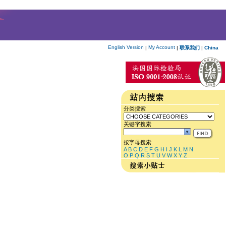
English Version
My Account
|
|
联系我们
|
China
分类搜索
关键字搜索
按字母搜索
A
B
C
D
E
F
G
H
I
J
K
L
M
N
O
P
Q
R
S
T
U
V
W
X
Y
Z