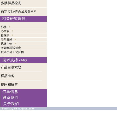
多肽样品检测
自定义肽链合成及GMP
肥胖
心血管
糖尿病
老年痴呆
抗微生物
激素酶联试剂盒
抗癌小分子化合物
产品目录索取
样品准备
提问和解答
Saturday 08 August, 2026