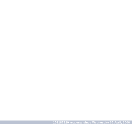
156187220 requests since Wednesday 05 April, 2006