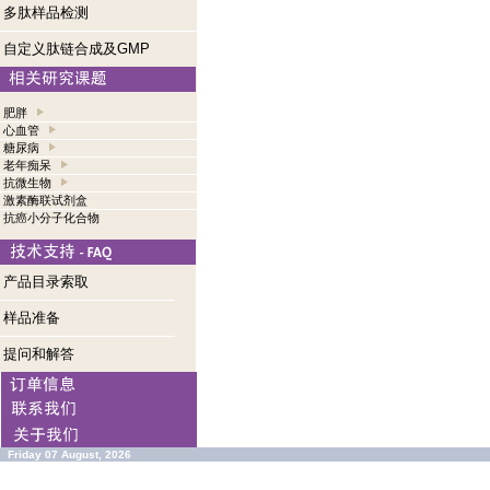
多肽样品检测
自定义肽链合成及GMP
肥胖
心血管
糖尿病
老年痴呆
抗微生物
激素酶联试剂盒
抗癌小分子化合物
产品目录索取
样品准备
提问和解答
Friday 07 August, 2026