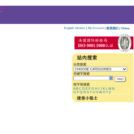
English Version
My Account
|
|
联系我们
|
China
分类搜索
关键字搜索
按字母搜索
A
B
C
D
E
F
G
H
I
J
K
L
M
N
O
P
Q
R
S
T
U
V
W
X
Y
Z