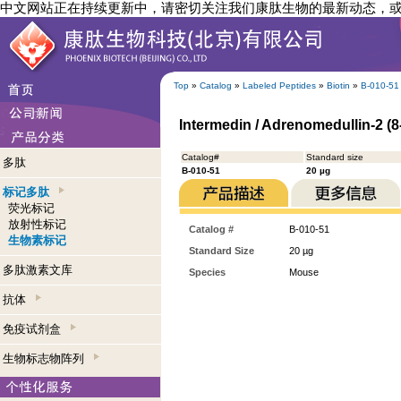
中文网站正在持续更新中，请密切关注我们康肽生物的最新动态，
Top
»
Catalog
»
Labeled Peptides
»
Biotin
»
B-010-51
Intermedin / Adrenomedullin-2 (8
Catalog#
Standard size
多肽
B-010-51
20 µg
标记多肽
荧光标记
放射性标记
Catalog #
B-010-51
生物素标记
Standard Size
20 µg
多肽激素文库
Species
Mouse
抗体
免疫试剂盒
生物标志物阵列