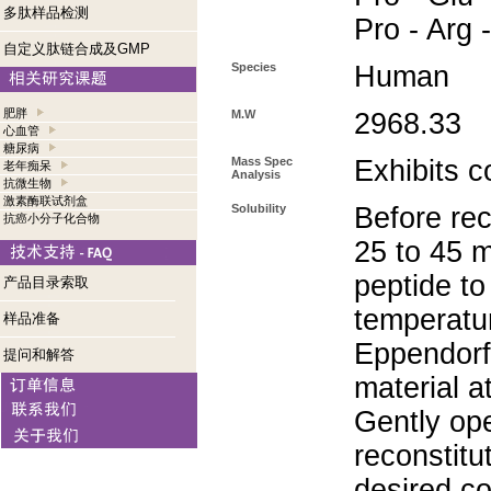
多肽样品检测
Pro - Arg 
自定义肽链合成及GMP
Species
Human
肥胖
M.W
2968.33
心血管
糖尿病
Mass Spec
Exhibits c
老年痴呆
Analysis
抗微生物
激素酶联试剂盒
Solubility
Before rec
抗癌小分子化合物
25 to 45 m
peptide to
产品目录索取
temperatur
样品准备
Eppendorf 
提问和解答
material a
Gently op
reconstitu
desired co