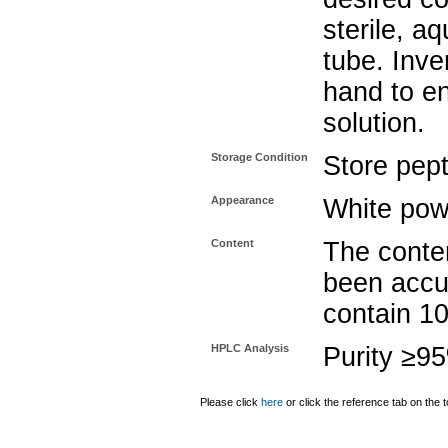
sterile, a
tube. Inve
hand to e
solution.
Storage Condition
Store pept
Appearance
White pow
Content
The conten
been accu
contain 1
HPLC Analysis
Purity ≥9
Please click
here
or click the reference tab on the t